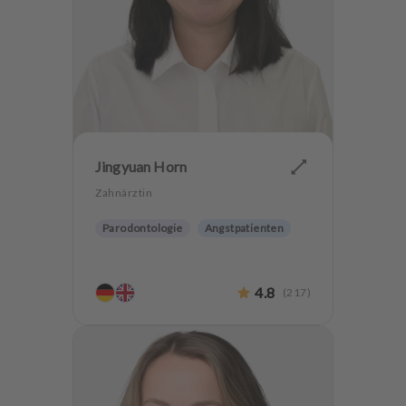
Jingyuan Horn
Zahnärztin
Parodontologie
Angstpatienten
4.8
(
217
)