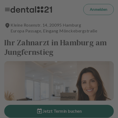
Zum Hauptinhalt springen
m
el
Anmelden
d
e
Kleine Rosenstr.
14
,
20095
Hamburg
n
Europa Passage, Eingang Mönckebergstraße
S
t
Ihr Zahnarzt in Hamburg am
a
Jungfernstieg
r
t
s
e
i
t
e
B
e
h
Jetzt Termin buchen
a