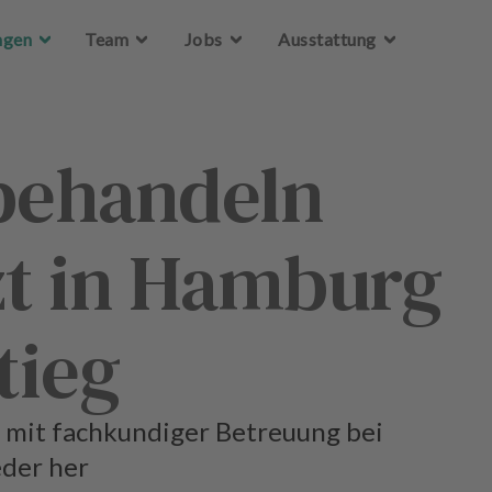
Zum Hauptinhalt springen
Zum Hauptinhalt springen
ngen
ngen
Team
Team
Jobs
Jobs
Ausstattung
Ausstattung
 behandeln
t in Hamburg
tieg
t mit fachkundiger Betreuung bei
der her