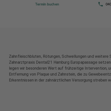
e
e
Termin buchen
04
h
h
a
a
n
n
d
d
l
l
u
u
n
n
g
g
e
e
Zahnfleischbluten, Rötungen, Schwellungen und weitere S
n
n
Zahnarztpraxis Dental21 Hamburg Europapassage setzen w
legen wir besonderen Wert auf frühzeitige Intervention, 
T
T
Entfernung von Plaque und Zahnstein, die zu Gewebeentz
e
e
Erkenntnissen in der zahnärztlichen Versorgung streben 
a
a
m
m
J
J
o
o
b
b