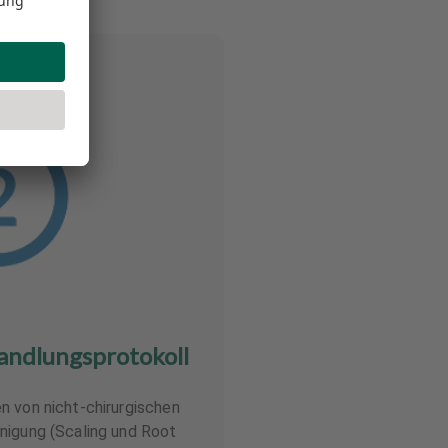
andlungsprotokoll
n von nicht-chirurgischen
nigung (Scaling und Root