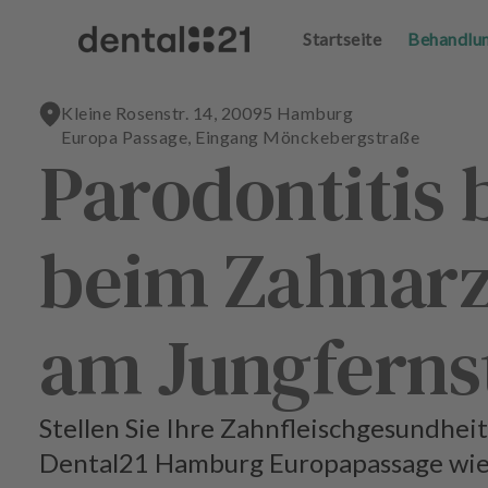
Startseite
Startseite
Behandlu
Behandlu
A
A
n
n
m
m
Kleine Rosenstr. 14, 20095 Hamburg
el
el
Europa Passage, Eingang Mönckebergstraße
d
d
Parodontitis
e
e
n
n
S
S
t
t
beim Zahnarz
a
a
r
r
t
t
am Jungferns
s
s
e
e
i
i
t
t
Stellen Sie Ihre Zahnfleischgesundhei
e
e
Dental21 Hamburg Europapassage wie
B
B