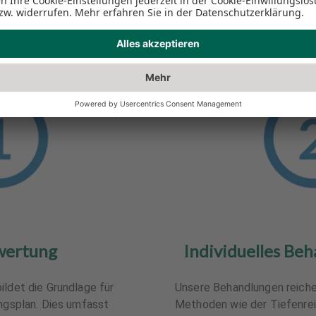
wertung
Individuelles Beh
ildet die Grundlage für
Unsere Behandlungen reiche
ungsplan. Dies umfasst
Methoden wie der Tiefenrei