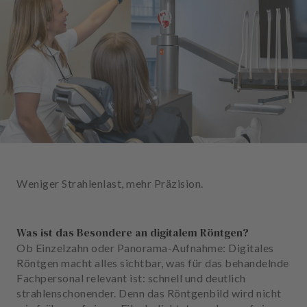
n
d
l
u
n
g
e
n
T
e
a
Weniger Strahlenlast, mehr Präzision.
m
J
Was ist das Besondere an digitalem Röntgen?
o
Ob Einzelzahn oder Panorama-Aufnahme: Digitales
b
Röntgen macht alles sichtbar, was für das behandelnde
s
Fachpersonal relevant ist: schnell und deutlich
strahlenschonender. Denn das Röntgenbild wird nicht
A