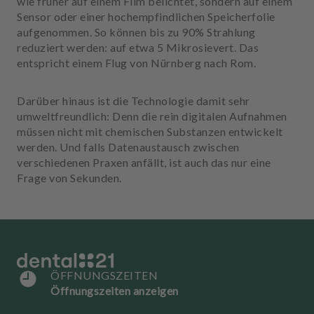
wie früher auf einem Film belichtet, sondern auf einem
u
Sensor oder einer hochempfindlichen Speicherfolie
s
aufgenommen. So können bis zu 90% Strahlung
s
reduziert werden: auf etwa 5 Mikrosievert. Das
t
entspricht einem Flug von Nürnberg nach Rom.
a
t
t
Darüber hinaus ist die Technologie damit sehr
u
umweltfreundlich: Denn die rein digitalen Aufnahmen
n
müssen nicht mit chemischen Substanzen entwickelt
g
werden. Und falls Datenaustausch zwischen
verschiedenen Praxen anfällt, ist auch das nur eine
Frage von Sekunden.
ÖFFNUNGSZEITEN
Öffnungszeiten anzeigen